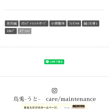
美容鍼
ｽｳｪﾃﾞｨｯｼｭﾏｯｻｰｼﾞ
小顔整体
ﾌｪｲｼｬﾙ
鍼(全身)
ｽｶﾙﾌﾟ
ｵﾌﾟｼｮﾝ
烏兎-うと- care/maintenance