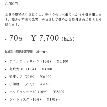
7,700円
全身治療で巡りを良くし、身体のもつ本来のちからを引き出しま
す。痛みや不調の改善、予防をして健やかな毎日を過ごせるよう
整えます。
70
¥ 7,700
分
（税込）
▼ 対応オプション
OP
一
覧へ
デコルテマッサージ
（10分）
￥4,400
免疫力UP
（10分）
¥3,300
頭皮ケア
（20分）
￥6,600
小顔矯正
（20分）
￥4,400
ヘッドマッサージ
（10分）
￥2,200
シートマスク
（10分）
￥1,012〜