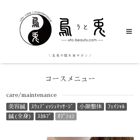
＼ 北 見 の 隠 れ 家 サ ロ ン ／
コースメニュー
care/maintenance
美容鍼
ｽｳｪﾃﾞｨｯｼｭﾏｯｻｰｼﾞ
小顔整体
ﾌｪｲｼｬﾙ
鍼(全身)
ｽｶﾙﾌﾟ
ｵﾌﾟｼｮﾝ