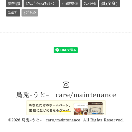
美容鍼
ｽｳｪﾃﾞｨｯｼｭﾏｯｻｰｼﾞ
小顔整体
ﾌｪｲｼｬﾙ
鍼(全身)
ｽｶﾙﾌﾟ
ｵﾌﾟｼｮﾝ
烏兎-うと- care/maintenance
©2026
烏兎-うと- care/maintenance
. All Rights Reserved.