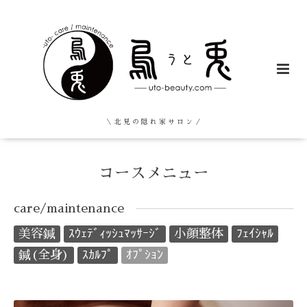
＼ 北 見 の 隠 れ 家 サ ロ ン ／
コースメニュー
care/maintenance
美容鍼
ｽｳｪﾃﾞｨｯｼｭﾏｯｻｰｼﾞ
小顔整体
ﾌｪｲｼｬﾙ
鍼(全身)
ｽｶﾙﾌﾟ
ｵﾌﾟｼｮﾝ