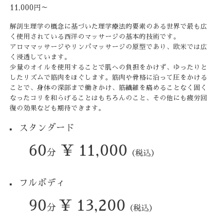
11,000円～
解剖生理学の概念に基づいた理学療法的要素のある世界で最も広
く
使用されている西洋のマッサージの基本的技術です。
アロママッサージやリンパマッサージの原型であり、
欧米では広
く浸透しています。
少量のオイルを使用することで肌への負担をかけず、
ゆったりと
したリズムで筋肉をほぐします。
筋肉や骨格に沿って圧をかける
ことで、身体の深部まで働きかけ、
筋繊維を痛めることなく固く
なったコリを和らげることはもちろん
のこと、その他にも疲労回
復の効果なども期待できます。
スタンダード
60
¥ 11,000
分
（税込）
フルボディ
90
¥ 13,200
分
（税込）