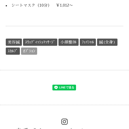
シートマスク
（10分）
￥1,012〜
美容鍼
ｽｳｪﾃﾞｨｯｼｭﾏｯｻｰｼﾞ
小顔整体
ﾌｪｲｼｬﾙ
鍼(全身)
ｽｶﾙﾌﾟ
ｵﾌﾟｼｮﾝ