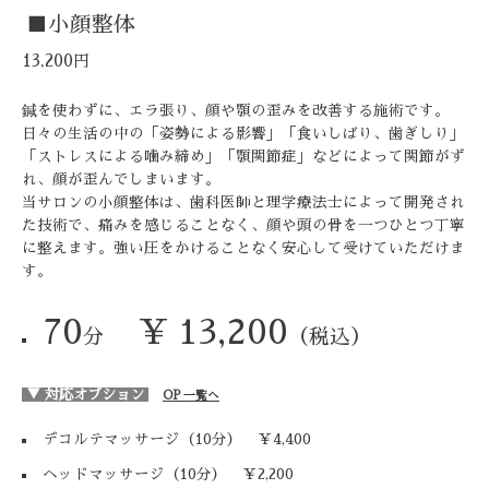
■小顔整体
13,200円
鍼を使わずに、エラ張り、顔や顎の歪みを改善する施術です。
日々の生活の中の「姿勢による影響」「食いしばり、歯ぎしり」
「ストレスによる噛み締め」「顎関節症」などによって関節がず
れ、顔が歪んでしまいます。
当サロンの小顔整体は、歯科医師と理学療法士によって開発され
た技術で、痛みを感じることなく、顔や頭の骨を一つひとつ丁寧
に整えます。強い圧をかけることなく安心して受けていただけま
す。
70
¥ 13,200
分
（税込）
▼ 対応オプション
OP 一覧へ
デコルテマッサージ
（10分）
￥4,400
ヘッドマッサージ
（10分）
￥2,200