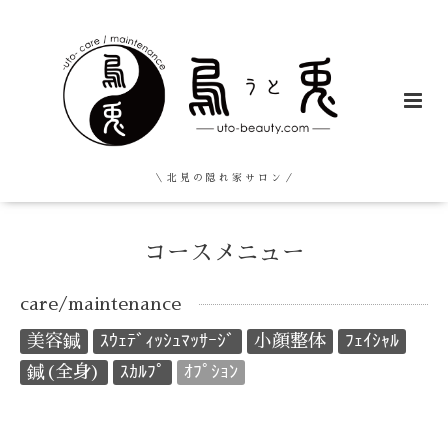
＼ 北 見 の 隠 れ 家 サ ロ ン ／
コースメニュー
care/maintenance
美容鍼
ｽｳｪﾃﾞｨｯｼｭﾏｯｻｰｼﾞ
小顔整体
ﾌｪｲｼｬﾙ
鍼(全身)
ｽｶﾙﾌﾟ
ｵﾌﾟｼｮﾝ