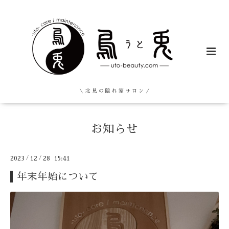
＼ 北 見 の 隠 れ 家 サ ロ ン ／
お知らせ
2023
/
12
/
28 15:41
年末年始について