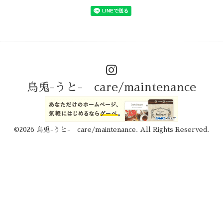
烏兎-うと- care/maintenance
©2026
烏兎-うと- care/maintenance
. All Rights Reserved.