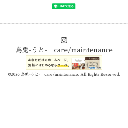
烏兎-うと- care/maintenance
©2026
烏兎-うと- care/maintenance
. All Rights Reserved.