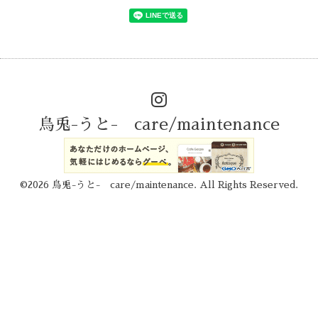
烏兎-うと- care/maintenance
©2026
烏兎-うと- care/maintenance
. All Rights Reserved.