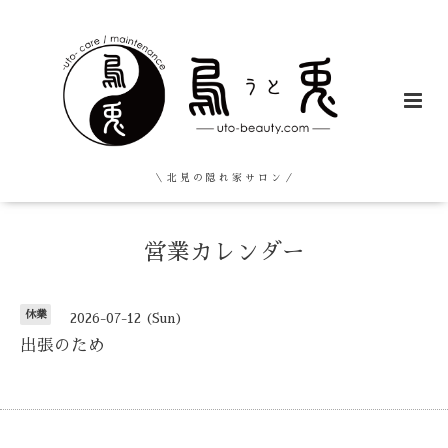
＼ 北 見 の 隠 れ 家 サ ロ ン ／
営業カレンダー
休業
2026-07-12 (Sun)
出張のため