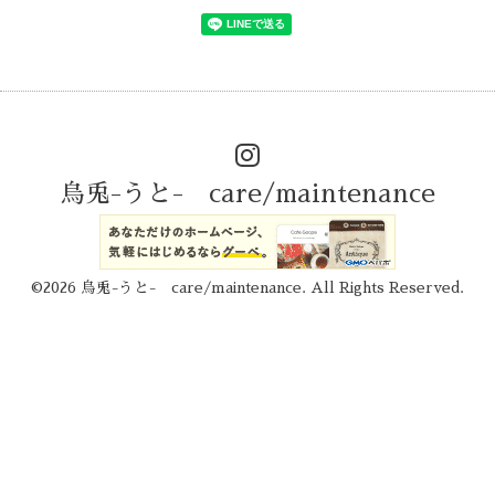
烏兎-うと- care/maintenance
©2026
烏兎-うと- care/maintenance
. All Rights Reserved.