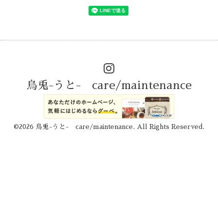
烏兎-うと- care/maintenance
©2026
烏兎-うと- care/maintenance
. All Rights Reserved.