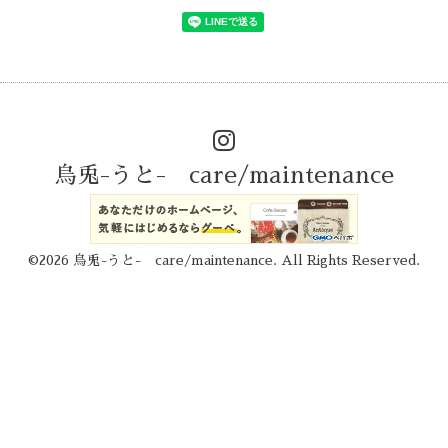
烏兎-うと- care/maintenance
©2026
烏兎-うと- care/maintenance
. All Rights Reserved.