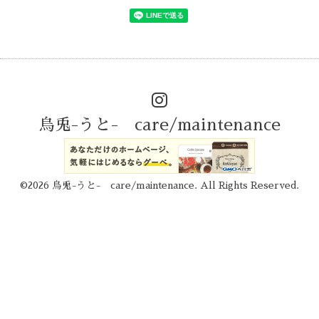
烏兎-うと- care/maintenance
©2026
烏兎-うと- care/maintenance
. All Rights Reserved.