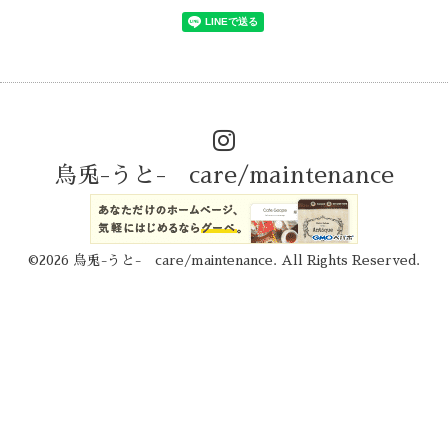
烏兎-うと- care/maintenance
©2026
烏兎-うと- care/maintenance
. All Rights Reserved.