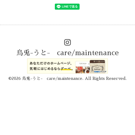
烏兎-うと- care/maintenance
©2026
烏兎-うと- care/maintenance
. All Rights Reserved.