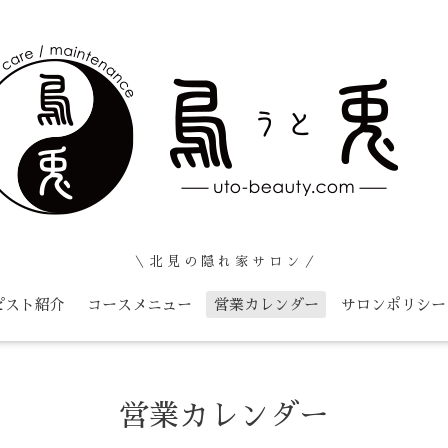
＼ 北 見 の 隠 れ 家 サ ロ ン ／
ピスト紹介
コースメニュー
営業カレンダー
サロンポリシー
営業カレンダー