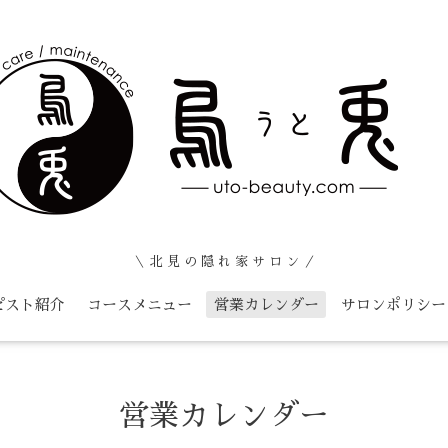
＼ 北 見 の 隠 れ 家 サ ロ ン ／
ピスト紹介
コースメニュー
営業カレンダー
サロンポリシー
営業カレンダー