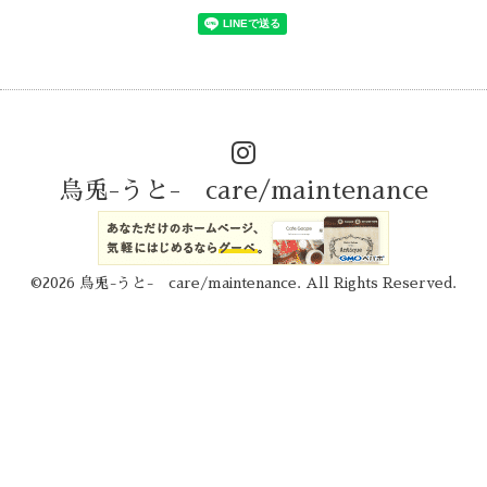
烏兎-うと- care/maintenance
©2026
烏兎-うと- care/maintenance
. All Rights Reserved.