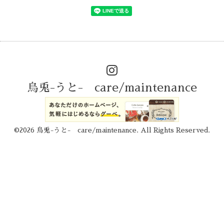
烏兎-うと- care/maintenance
©2026
烏兎-うと- care/maintenance
. All Rights Reserved.