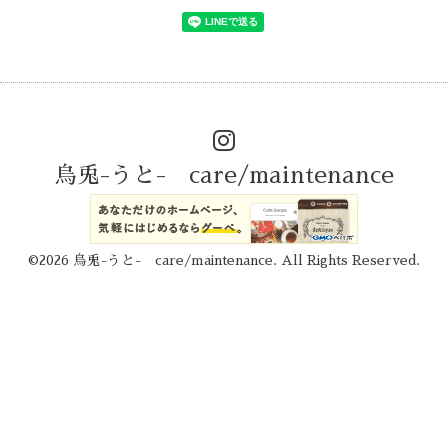
烏兎-うと- care/maintenance
©2026
烏兎-うと- care/maintenance
. All Rights Reserved.