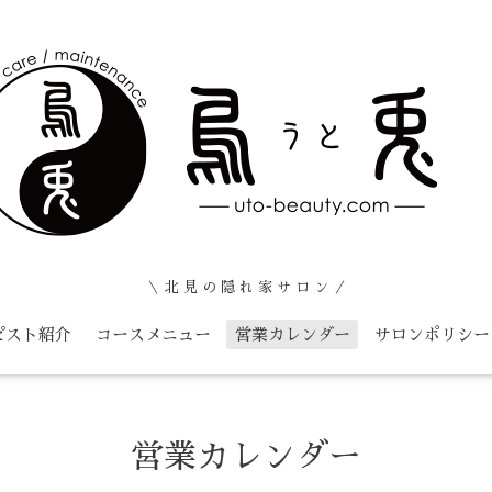
＼ 北 見 の 隠 れ 家 サ ロ ン ／
ピスト紹介
コースメニュー
営業カレンダー
サロンポリシー
営業カレンダー