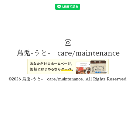
烏兎-うと- care/maintenance
©2026
烏兎-うと- care/maintenance
. All Rights Reserved.