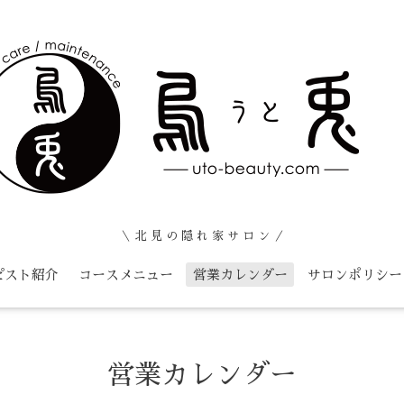
＼ 北 見 の 隠 れ 家 サ ロ ン ／
ピスト紹介
コースメニュー
営業カレンダー
サロンポリシー
営業カレンダー