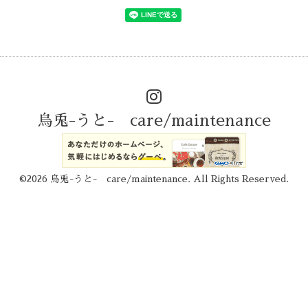
烏兎-うと- care/maintenance
©2026
烏兎-うと- care/maintenance
. All Rights Reserved.