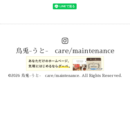
烏兎-うと- care/maintenance
©2026
烏兎-うと- care/maintenance
. All Rights Reserved.