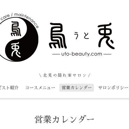
＼ 北 見 の 隠 れ 家 サ ロ ン ／
ピスト紹介
コースメニュー
営業カレンダー
サロンポリシー
営業カレンダー