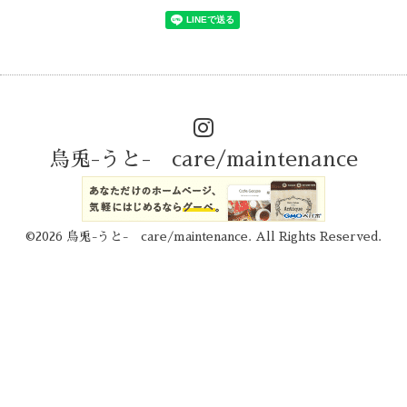
烏兎-うと- care/maintenance
©2026
烏兎-うと- care/maintenance
. All Rights Reserved.