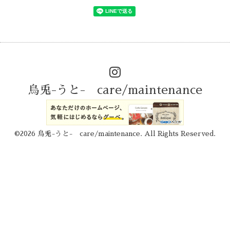
烏兎-うと- care/maintenance
©2026
烏兎-うと- care/maintenance
. All Rights Reserved.