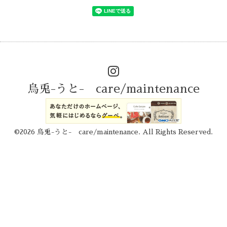
烏兎-うと- care/maintenance
©2026
烏兎-うと- care/maintenance
. All Rights Reserved.