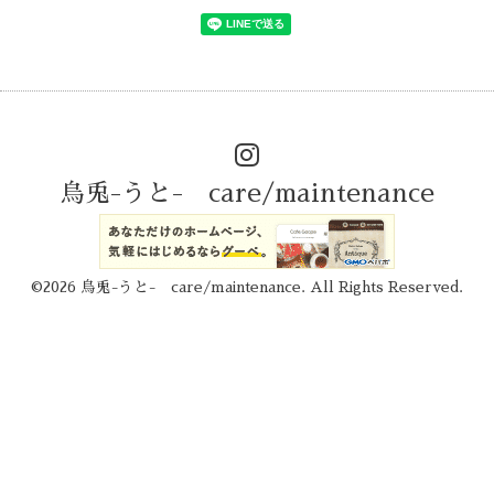
烏兎-うと- care/maintenance
©2026
烏兎-うと- care/maintenance
. All Rights Reserved.