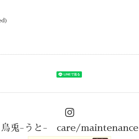
ed)
烏兎-うと- care/maintenance