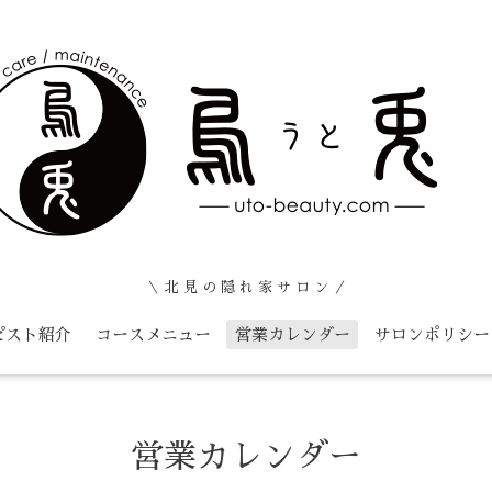
＼ 北 見 の 隠 れ 家 サ ロ ン ／
ピスト紹介
コースメニュー
営業カレンダー
サロンポリシー
営業カレンダー