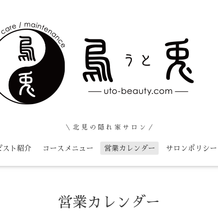
＼ 北 見 の 隠 れ 家 サ ロ ン ／
ピスト紹介
コースメニュー
営業カレンダー
サロンポリシー
営業カレンダー