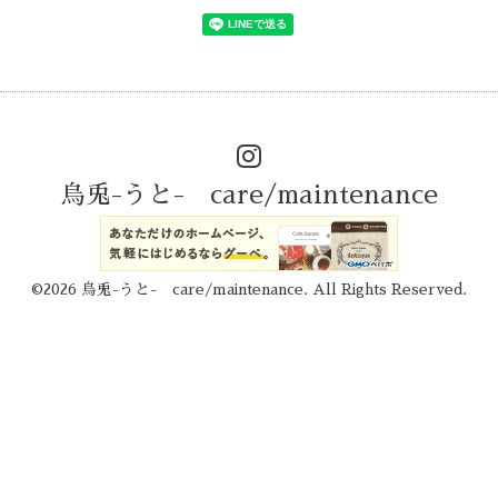
烏兎-うと- care/maintenance
©2026
烏兎-うと- care/maintenance
. All Rights Reserved.