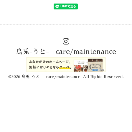
烏兎-うと- care/maintenance
©2026
烏兎-うと- care/maintenance
. All Rights Reserved.