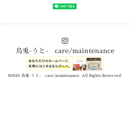
烏兎-うと- care/maintenance
©2026
烏兎-うと- care/maintenance
. All Rights Reserved.