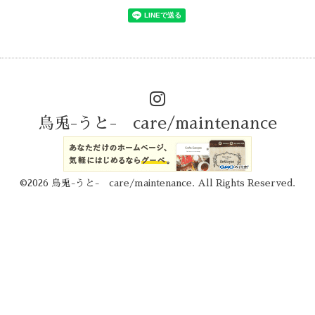
烏兎-うと- care/maintenance
©2026
烏兎-うと- care/maintenance
. All Rights Reserved.