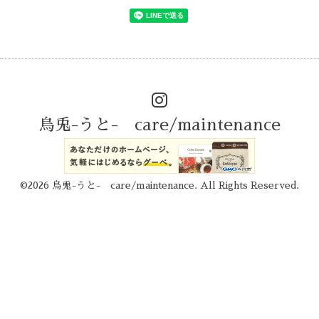
烏兎-うと- care/maintenance
©2026
烏兎-うと- care/maintenance
. All Rights Reserved.