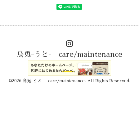
烏兎-うと- care/maintenance
©2026
烏兎-うと- care/maintenance
. All Rights Reserved.