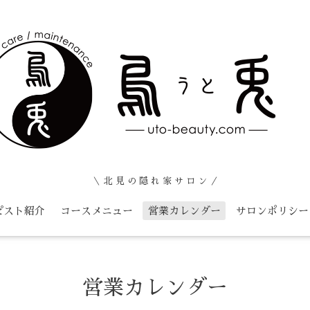
＼ 北 見 の 隠 れ 家 サ ロ ン ／
ピスト紹介
コースメニュー
営業カレンダー
サロンポリシー
営業カレンダー