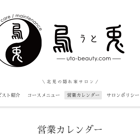
＼ 北 見 の 隠 れ 家 サ ロ ン ／
ピスト紹介
コースメニュー
営業カレンダー
サロンポリシー
営業カレンダー