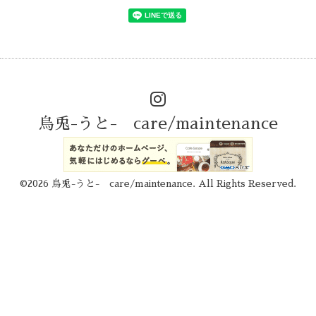
烏兎-うと- care/maintenance
©2026
烏兎-うと- care/maintenance
. All Rights Reserved.