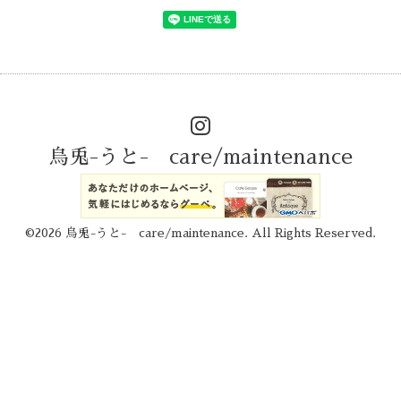
烏兎-うと- care/maintenance
©2026
烏兎-うと- care/maintenance
. All Rights Reserved.