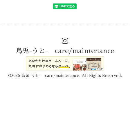
烏兎-うと- care/maintenance
©2026
烏兎-うと- care/maintenance
. All Rights Reserved.