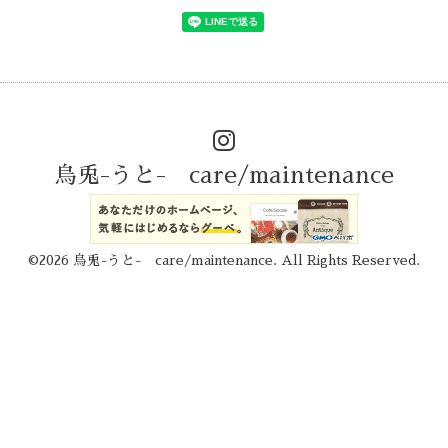
烏兎-うと- care/maintenance
©2026
烏兎-うと- care/maintenance
. All Rights Reserved.