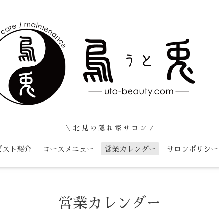
＼ 北 見 の 隠 れ 家 サ ロ ン ／
ピスト紹介
コースメニュー
営業カレンダー
サロンポリシー
営業カレンダー