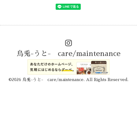
烏兎-うと- care/maintenance
©2026
烏兎-うと- care/maintenance
. All Rights Reserved.