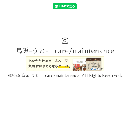
烏兎-うと- care/maintenance
©2026
烏兎-うと- care/maintenance
. All Rights Reserved.