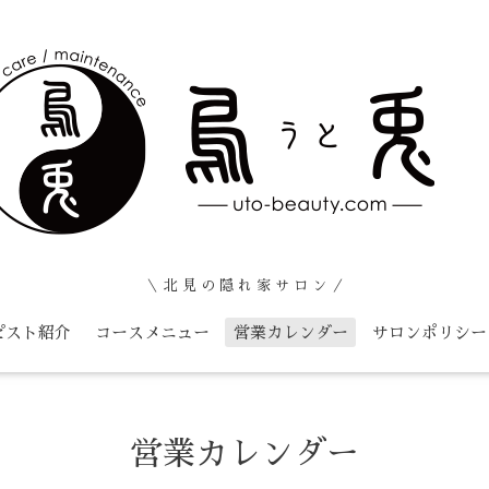
＼ 北 見 の 隠 れ 家 サ ロ ン ／
ピスト紹介
コースメニュー
営業カレンダー
サロンポリシー
営業カレンダー