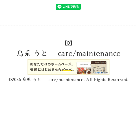
烏兎-うと- care/maintenance
©2026
烏兎-うと- care/maintenance
. All Rights Reserved.