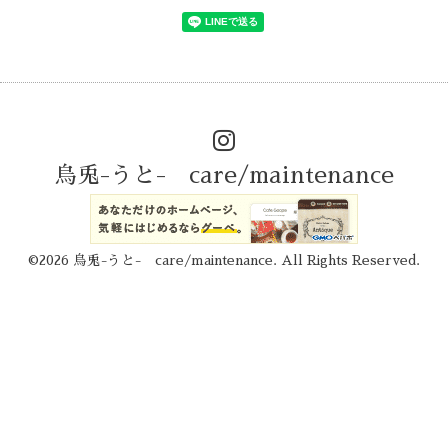
烏兎-うと- care/maintenance
©2026
烏兎-うと- care/maintenance
. All Rights Reserved.