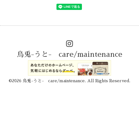
烏兎-うと- care/maintenance
©2026
烏兎-うと- care/maintenance
. All Rights Reserved.