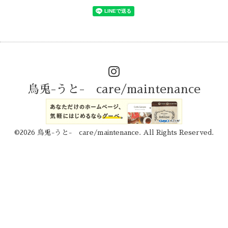
烏兎-うと- care/maintenance
©2026
烏兎-うと- care/maintenance
. All Rights Reserved.